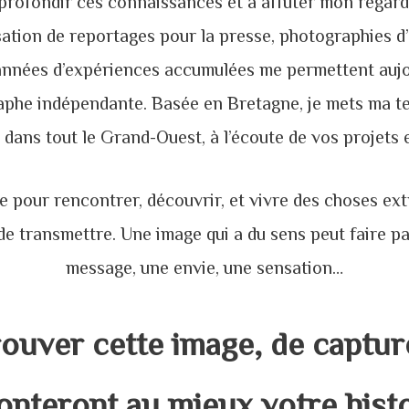
profondir ces connaissances et à affuter mon regard
sation de reportages pour la presse, photographies 
années d’expériences accumulées me permettent auj
aphe indépendante. Basée en Bretagne, je mets ma te
 dans tout le Grand-Ouest, à l’écoute de vos projets 
 pour rencontrer, découvrir, et vivre des choses extr
de transmettre. Une image qui a du sens peut faire pa
message, une envie, une sensation…
rouver cette image, de capture
onteront au mieux votre histo